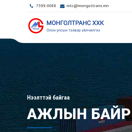
7599-0088
mtc@mongoltrans.mn
Нээлттэй байгаа
АЖЛЫН БАЙР