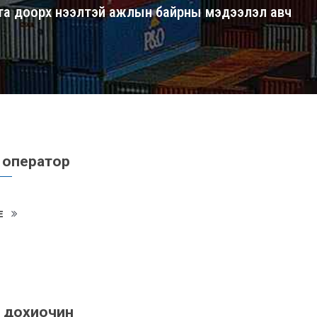
 та доорх нээлтэй ажлын байрны мэдээлэл авч
 оператор
E
 дохиочин