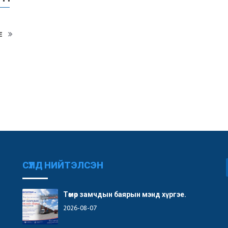
E
СҮҮЛД НИЙТЭЛСЭН
Төмөр замчдын баярын мэнд хүргэе.
2026-08-07