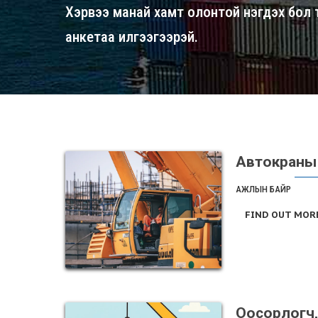
Хэрвээ манай хамт олонтой нэгдэх бол
анкетаа илгээгээрэй.
Автокраны
АЖЛЫН БАЙР
FIND OUT MOR
Оосорлогч,