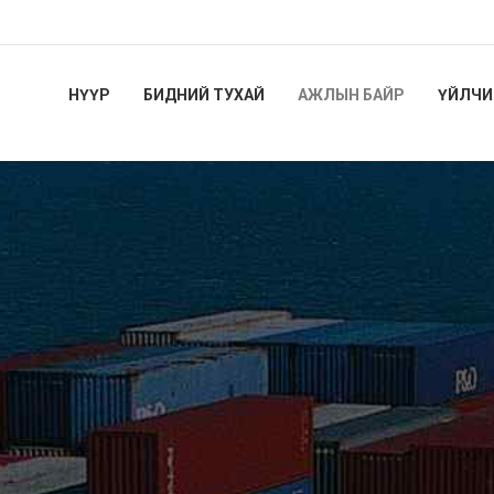
НҮҮР
БИДНИЙ ТУХАЙ
АЖЛЫН БАЙР
ҮЙЛЧИ