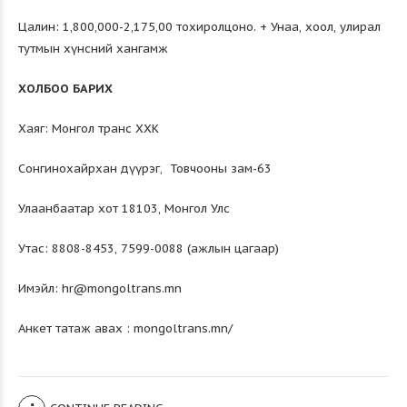
Цалин: 1,800,000-2,175,00 тохиролцоно. + Унаа, хоол, улирал
тутмын хүнсний хангамж
ХОЛБОО БАРИХ
Хаяг: Монгол транс ХХК
Сонгинохайрхан дүүрэг, Товчооны зам-63
Улаанбаатар хот 18103, Монгол Улс
Утас: 8808-8453, 7599-0088 (ажлын цагаар)
Имэйл: hr@mongoltrans.mn
Анкет татаж авах :
mongoltrans.mn/