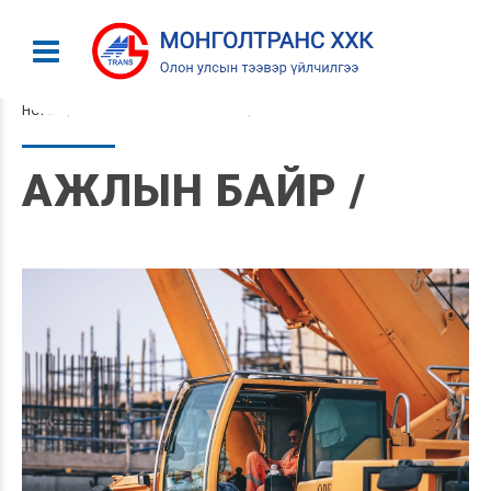
HOME
CATEGORY: АЖЛЫН БАЙР
АЖЛЫН БАЙР /