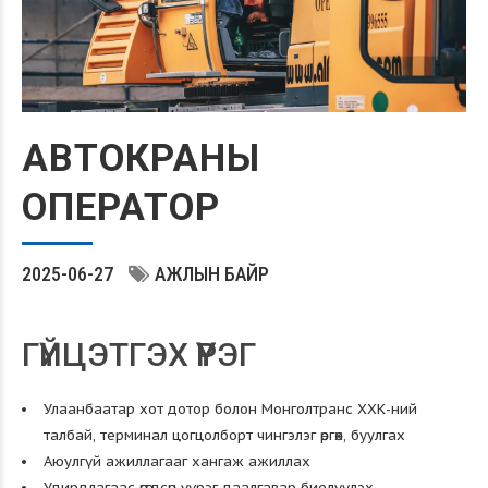
АВТОКРАНЫ
ОПЕРАТОР
2025-06-27
АЖЛЫН БАЙР
ГҮЙЦЭТГЭХ ҮҮРЭГ
Улаанбаатар хот дотор болон Монголтранс ХХК-ний
талбай, терминал цогцолборт чингэлэг өргөх, буулгах
Аюулгүй ажиллагааг хангаж ажиллах
Удирдлагаас өгөгдсөн үүрэг даалгавар биелүүлэх