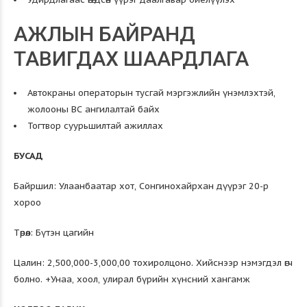
АЖЛЫН БАЙРАНД
ТАВИГДАХ ШААРДЛАГА
Автокраны операторын тусгай мэргэжлийн үнэмлэхтэй,
жолооны ВС ангилалтай байх
Тогтвор суурьшилтай ажиллах
БУСАД
Байршил: Улаанбаатар хот, Сонгинохайрхан дүүрэг 20-р
хороо
Төрөл: Бүтэн цагийн
Цалин: 2,500,000-3,000,00 тохиролцоно. Хийснээр нэмэгдэл өгч
болно. +Унаа, хоол, улирал бүрийн хүнсний хангамж