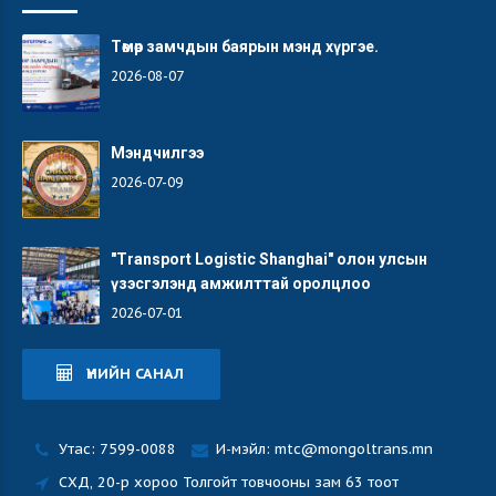
Төмөр замчдын баярын мэнд хүргэе.
2026-08-07
Мэндчилгээ
2026-07-09
"Transport Logistic Shanghai" олон улсын
үзэсгэлэнд амжилттай оролцлоо
2026-07-01
ҮНИЙН САНАЛ
Утас: 7599-0088
И-мэйл: mtc@mongoltrans.mn
СХД, 20-р хороо Толгойт товчооны зам 63 тоот