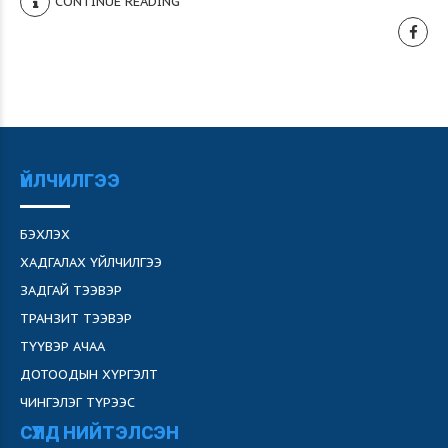
CONTINUE READING
ҮЙЛЧИЛГЭЭ
БЭХЛЭХ
ХАДГАЛАХ ҮЙЛЧИЛГЭЭ
ЗАДГАЙ ТЭЭВЭР
ТРАНЗИТ ТЭЭВЭР
ТҮҮВЭР АЧАА
ДОТООДЫН ХҮРГЭЛТ
ЧИНГЭЛЭГ ТҮРЭЭС
СҮҮЛД НИЙТЭЛСЭН