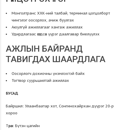
Монголтранс ХХК-ний талбай, терминал цогцолборт
чингэлэг оосорлох, ачиж буулгах
Аюулгүй ажиллагааг хангаж ажиллах
Удирдлагаас өгөгдсөн үүрэг даалгавар биелүүлэх
АЖЛЫН БАЙРАНД
ТАВИГДАХ ШААРДЛАГА
Оосорлогч дохиочны үнэмлэхтэй байх
Тогтвор суурьшилтай ажиллах
БУСАД
Байршил: Улаанбаатар хот, Сонгинохайрхан дүүрэг 20-р
хороо
Төрөл: Бүтэн цагийн