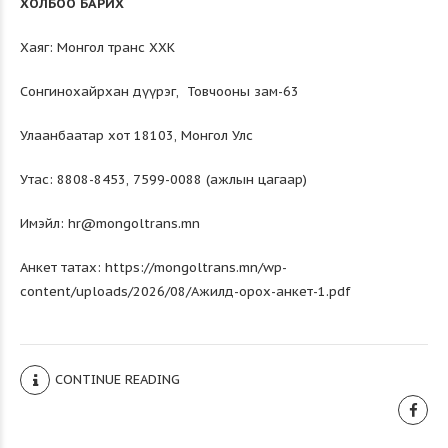
ХОЛБОО БАРИХ
Хаяг: Монгол транс ХХК
Сонгинохайрхан дүүрэг, Товчооны зам-63
Улаанбаатар хот 18103, Монгол Улс
Утас: 8808-8453, 7599-0088 (ажлын цагаар)
Имэйл: hr@mongoltrans.mn
Анкет татах:
https://mongoltrans.mn/wp-
content/uploads/2026/08/Ажилд-орох-анкет-1.pdf
CONTINUE READING