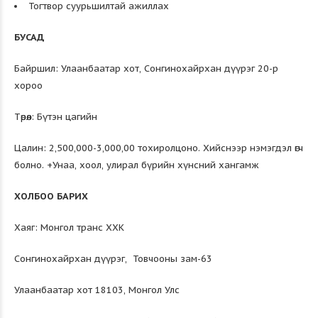
Тогтвор суурьшилтай ажиллах
БУСАД
Байршил: Улаанбаатар хот, Сонгинохайрхан дүүрэг 20-р
хороо
Төрөл: Бүтэн цагийн
Цалин: 2,500,000-3,000,00 тохиролцоно. Хийснээр нэмэгдэл өгч
болно. +Унаа, хоол, улирал бүрийн хүнсний хангамж
ХОЛБОО БАРИХ
Хаяг: Монгол транс ХХК
Сонгинохайрхан дүүрэг, Товчооны зам-63
Улаанбаатар хот 18103, Монгол Улс