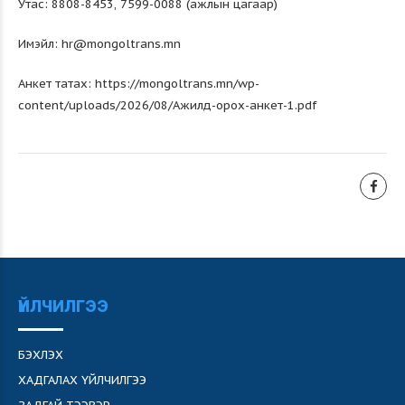
Утас: 8808-8453, 7599-0088 (ажлын цагаар)
Имэйл: hr@mongoltrans.mn
Анкет татах:
https://mongoltrans.mn/wp-
content/uploads/2026/08/Ажилд-орох-анкет-1.pdf
ҮЙЛЧИЛГЭЭ
БЭХЛЭХ
ХАДГАЛАХ ҮЙЛЧИЛГЭЭ