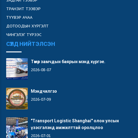
ЗАДГАЙ ТЭЭВЭР
ТРАНЗИТ ТЭЭВЭР
ТҮҮВЭР АЧАА
ДОТООДЫН ХҮРГЭЛТ
ЧИНГЭЛЭГ ТҮРЭЭС
СҮҮЛД НИЙТЭЛСЭН
Төмөр замчдын баярын мэнд хүргэе.
2026-08-07
Мэндчилгээ
2026-07-09
"Transport Logistic Shanghai" олон улсын
үзэсгэлэнд амжилттай оролцлоо
2026-07-01