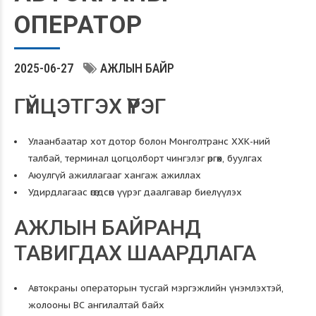
ОПЕРАТОР
2025-06-27
АЖЛЫН БАЙР
ГҮЙЦЭТГЭХ ҮҮРЭГ
Улаанбаатар хот дотор болон Монголтранс ХХК-ний
талбай, терминал цогцолборт чингэлэг өргөх, буулгах
Аюулгүй ажиллагааг хангаж ажиллах
Удирдлагаас өгөгдсөн үүрэг даалгавар биелүүлэх
АЖЛЫН БАЙРАНД
ТАВИГДАХ ШААРДЛАГА
Автокраны операторын тусгай мэргэжлийн үнэмлэхтэй,
жолооны ВС ангилалтай байх