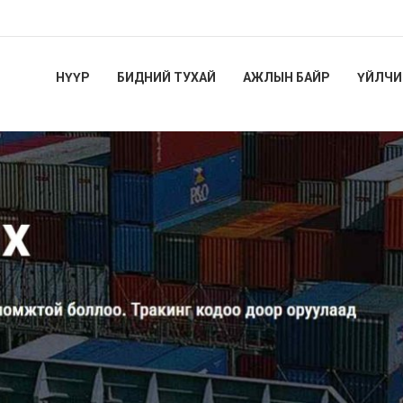
НҮҮР
БИДНИЙ ТУХАЙ
АЖЛЫН БАЙР
ҮЙЛЧИ