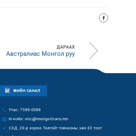
ДАРААХ
Австралиас Монгол руу
ҮНИЙН САНАЛ
Утас: 7599-0088
И-мэйл: mtc@mongoltrans.mn
СХД, 20-р хороо Толгойт товчооны зам 63 тоот