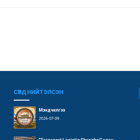
СҮҮЛД НИЙТЭЛСЭН
Мэндчилгээ
2026-07-09