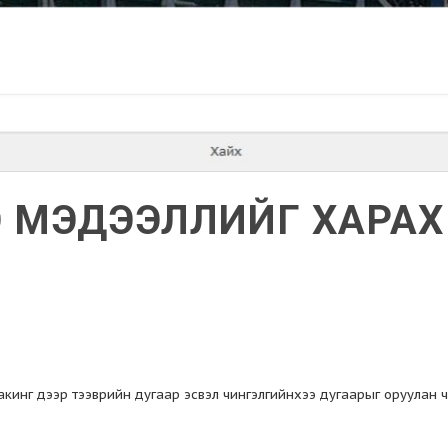
 МЭДЭЭЛЛИЙГ ХАРА
акинг дээр тээврийн дугаар эсвэл чингэлгийнхээ дугаарыг оруулан