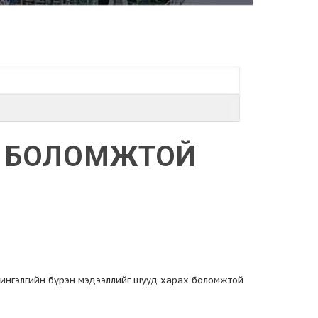
Х БОЛОМЖТОЙ
 чингэлгийн бүрэн мэдээллийг шууд харах боломжтой