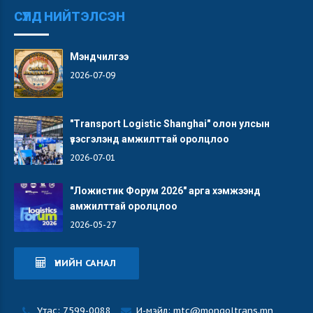
СҮҮЛД НИЙТЭЛСЭН
Мэндчилгээ
2026-07-09
"Transport Logistic Shanghai" олон улсын
үзэсгэлэнд амжилттай оролцлоо
2026-07-01
"Ложистик Форум 2026" арга хэмжээнд
амжилттай оролцлоо
2026-05-27
ҮНИЙН САНАЛ
Утас: 7599-0088
И-мэйл: mtc@mongoltrans.mn