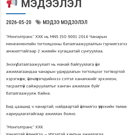
МЭДЭЭЛЭЛ
2026-05-20
МЭДЭЭ МЭДЭЭЛЭЛ
“Монголтранс” ХХК нь MNS ISO 9001:2016 Чанарын
менежментийн тогтолцооны баталгаажуулалтын гэрчилгээгээ
амжилттайгаар 2 жилийн хугацаатай сунгууллаа.
Энэхүү баталгаажуулалт нь манай байгууллага үйл
ажиллагаандаа чанарын удирдлагын тогтолцоог тогтвортой
хэрэгжүүлж, үйлчлүүлэгчдийнхээ сэтгэл ханамжийг эрхэмлэн,
тасралтгүй сайжруулалтыг ханган ажиллаж буйг
баталгаажуулж байна.
Бид цаашид ч чанартай, найдвартай үйлчилгээ үзүүлэхийн төлөө
хариуцлагатайгаар ажиллах болно.
“Монголтранс” ХХК
Чанартай үйлчилгээ — Итгэлтэй хамтын ажиллагаа