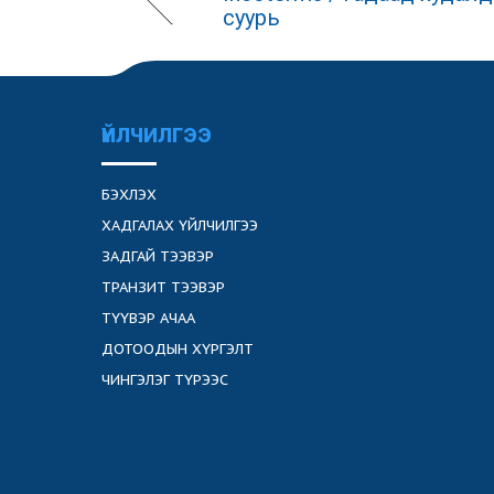
суурь
ҮЙЛЧИЛГЭЭ
БЭХЛЭХ
ХАДГАЛАХ ҮЙЛЧИЛГЭЭ
ЗАДГАЙ ТЭЭВЭР
ТРАНЗИТ ТЭЭВЭР
ТҮҮВЭР АЧАА
ДОТООДЫН ХҮРГЭЛТ
ЧИНГЭЛЭГ ТҮРЭЭС