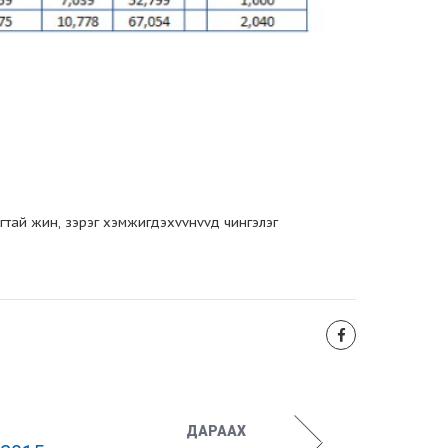
гтай жин, зэрэг хэмжигдэхvvнvvд чингэлэг
ДАРААХ