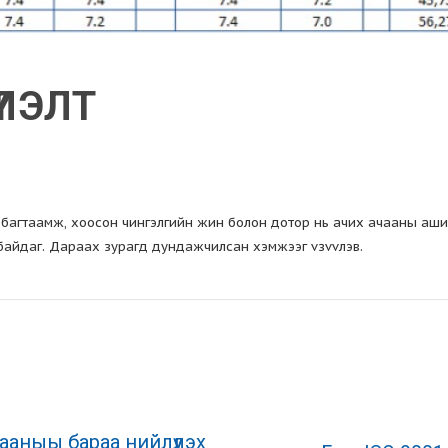
ҮЛЭЛТ
багтаамж, хоосон чингэлгийн жин болон дотор нь ачих ачааны аши
байдаг. Дараах зурагд дундажчилсан хэмжээг vзvvлэв.
ааныы бараа нийлүүлэх