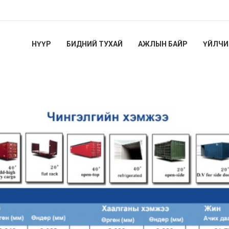
НҮҮР
БИДНИЙ ТУХАЙ
АЖЛЫН БАЙР
ҮЙЛЧИ