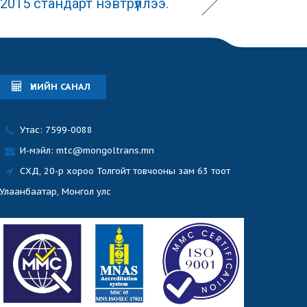
2015 стандарт нэвтрүүллээ.
ҮНИЙН САНАЛ
Утас: 7599-0088
И-мэйл: mtc@mongoltrans.mn
СХД, 20-р хороо Толгойт товчооны зам 63 тоот
Улаанбаатар, Монгол улс