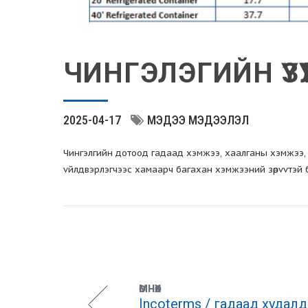
ЧИНГЭЛЭГИЙН ҮЗҮ
2025-04-17
МЭДЭЭ МЭДЭЭЛЭЛ
Чингэлгийн дотоод гадаад хэмжээ, хаалганы хэмжээ, 
vйлдвэрлэгчээс хамаарч багахан хэмжээний зөрvvтэй 
ӨМНӨХ
Incoterms / гадаад худалд