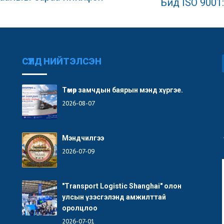
Бид ISO 9001:
СҮҮЛД НИЙТЭЛСЭН
Төмөр замчдын баярын мэнд хүргэе.
2026-08-07
Мэндчилгээ
2026-07-09
"Transport Logistic Shanghai" олон
улсын үзэсгэлэнд амжилттай
оролцлоо
2026-07-01