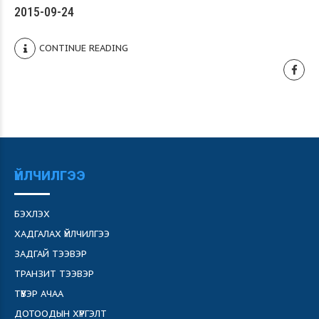
2015-09-24
CONTINUE READING
ҮЙЛЧИЛГЭЭ
БЭХЛЭХ
ХАДГАЛАХ ҮЙЛЧИЛГЭЭ
ЗАДГАЙ ТЭЭВЭР
ТРАНЗИТ ТЭЭВЭР
ТҮҮВЭР АЧАА
ДОТООДЫН ХҮРГЭЛТ