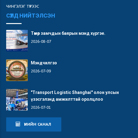
ЧИНГЭЛЭГ ТҮРЭЭС
СҮҮЛД НИЙТЭЛСЭН
Төмөр замчдын баярын мэнд хүргэе.
2026-08-07
Мэндчилгээ
2026-07-09
"Transport Logistic Shanghai" олон улсын
үзэсгэлэнд амжилттай оролцлоо
2026-07-01
ҮНИЙН САНАЛ