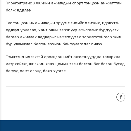
“Монголтранс ХХК”-ийн ажилчдын спорт тэмцээн амжилттай
болж өндөрлөлөө.
Тус тэмцээн нь ажилчдын эрүүл мэндийг дэмжих, идэвхтэй
хөдөлгөөнд уриалах, хамт олны эерэг уур амьсгалыг бүрдүүлэх,
багаар ажиллах чадварыг нэмэгдүүлэх зорилготойгоор жил
бүр уламжлал болгон зохион байгуулагддаг билээ.
Тэмцээнд идэвхтэй оролцсон нийт ажилтнууддаа талархал
илэрхийлж, шилжин явах цомын эзэн болсон баг болон бусад
багууд хамт олонд баяр хүргэе.