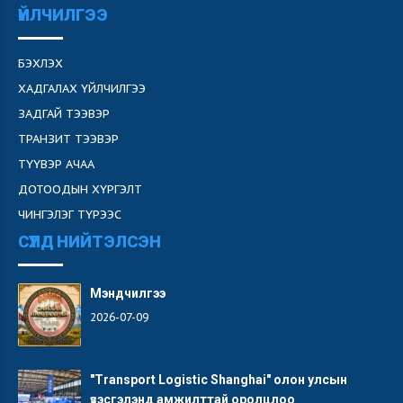
ҮЙЛЧИЛГЭЭ
БЭХЛЭХ
ХАДГАЛАХ ҮЙЛЧИЛГЭЭ
ЗАДГАЙ ТЭЭВЭР
ТРАНЗИТ ТЭЭВЭР
ТҮҮВЭР АЧАА
ДОТООДЫН ХҮРГЭЛТ
ЧИНГЭЛЭГ ТҮРЭЭС
СҮҮЛД НИЙТЭЛСЭН
Мэндчилгээ
2026-07-09
"Transport Logistic Shanghai" олон улсын
үзэсгэлэнд амжилттай оролцлоо