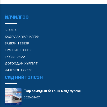
ҮЙЛЧИЛГЭЭ
БЭХЛЭХ
ХАДГАЛАХ ҮЙЛЧИЛГЭЭ
ЗАДГАЙ ТЭЭВЭР
ТРАНЗИТ ТЭЭВЭР
ТҮҮВЭР АЧАА
ДОТООДЫН ХҮРГЭЛТ
ЧИНГЭЛЭГ ТҮРЭЭС
СҮҮЛД НИЙТЭЛСЭН
Төмөр замчдын баярын мэнд хүргэе.
2026-08-07