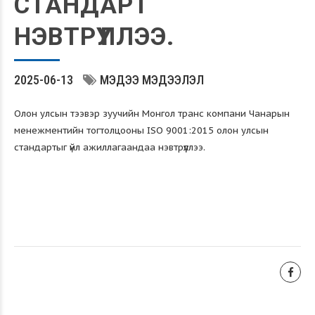
СТАНДАРТ
НЭВТРҮҮЛЛЭЭ.
2025-06-13
МЭДЭЭ МЭДЭЭЛЭЛ
Олон улсын тээвэр зуучийн Монгол транс компани Чанарын
менежментийн тогтолцооны ISO 9001:2015 олон улсын
стандартыг үйл ажиллагаандаа нэвтрүүллээ.