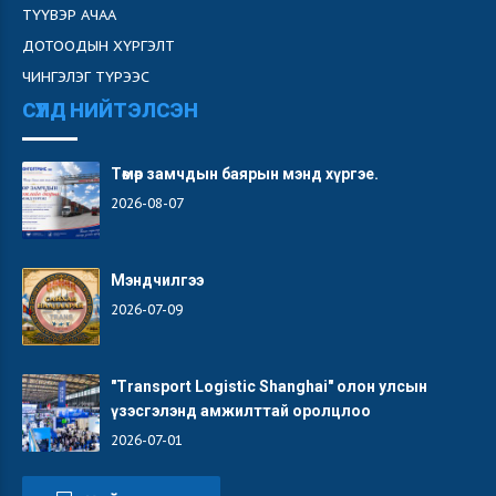
ТҮҮВЭР АЧАА
ДОТООДЫН ХҮРГЭЛТ
ЧИНГЭЛЭГ ТҮРЭЭС
СҮҮЛД НИЙТЭЛСЭН
Төмөр замчдын баярын мэнд хүргэе.
2026-08-07
Мэндчилгээ
2026-07-09
"Transport Logistic Shanghai" олон улсын
үзэсгэлэнд амжилттай оролцлоо
2026-07-01