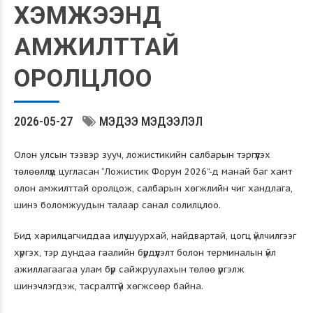
ХЭМЖЭЭНД
АМЖИЛТТАЙ
ОРОЛЦЛОО
2026-05-27
МЭДЭЭ МЭДЭЭЛЭЛ
Олон улсын тээвэр зууч, ложистикийн салбарын тэргүүлэх
төлөөллүүд цугласан “Ложистик Форум 2026”-д манай баг хамт
олон амжилттай оролцож, салбарын хөгжлийн чиг хандлага,
шинэ боломжуудын талаар санал солилцлоо.
Бид харилцагчиддаа илүү шуурхай, найдвартай, цогц үйлчилгээг
хүргэх, тэр дундаа гаалийн бүрдүүлэлт болон терминалын үйл
ажиллагаагаа улам бүр сайжруулахын төлөө үргэлж
шинэчлэгдэж, тасралтгүй хөгжсөөр байна.