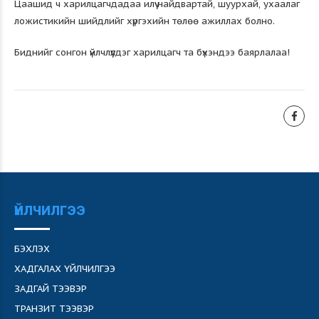
Цаашид ч харилцагчдадаа илүү найдвартай, шуурхай, ухаалаг
ложистикийн шийдлийг хүргэхийн төлөө ажиллах болно.
Биднийг сонгон үйлчлүүлдэг харилцагч та бүхэндээ баярлалаа!
ҮЙЛЧИЛГЭЭ
БЭХЛЭХ
ХАДГАЛАХ ҮЙЛЧИЛГЭЭ
ЗАДГАЙ ТЭЭВЭР
ТРАНЗИТ ТЭЭВЭР