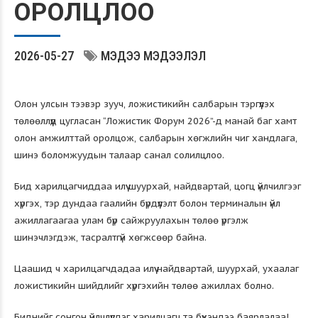
ОРОЛЦЛОО
2026-05-27
МЭДЭЭ МЭДЭЭЛЭЛ
Олон улсын тээвэр зууч, ложистикийн салбарын тэргүүлэх
төлөөллүүд цугласан “Ложистик Форум 2026”-д манай баг хамт
олон амжилттай оролцож, салбарын хөгжлийн чиг хандлага,
шинэ боломжуудын талаар санал солилцлоо.
Бид харилцагчиддаа илүү шуурхай, найдвартай, цогц үйлчилгээг
хүргэх, тэр дундаа гаалийн бүрдүүлэлт болон терминалын үйл
ажиллагаагаа улам бүр сайжруулахын төлөө үргэлж
шинэчлэгдэж, тасралтгүй хөгжсөөр байна.
Цаашид ч харилцагчдадаа илүү найдвартай, шуурхай, ухаалаг
ложистикийн шийдлийг хүргэхийн төлөө ажиллах болно.
Биднийг сонгон үйлчлүүлдэг харилцагч та бүхэндээ баярлалаа!