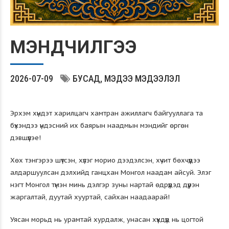
МЭНДЧИЛГЭЭ
2026-07-09
БУСАД
МЭДЭЭ МЭДЭЭЛЭЛ
Эрхэм хүндэт харилцагч хамтран ажиллагч байгууллага та
бүхэндээ үндэсний их баярын наадмын мэндийг өргөн
дэвшүүлэе!
Хөх тэнгэрээ шүтсэн, хүлэг морио дээдэлсэн, хүчит бөхчүүдээ
алдаршуулсан дэлхийд ганцхан Монгол наадам айсуй. Элэг
нэгт Монгол түмэн минь дэлгэр зуны нартай өдрүүдэд дүүрэн
жаргалтай, дуутай хууртай, сайхан наадаарай!
Уясан морьд нь урамтай хурдалж, унасан хүүхдүүд нь цогтой