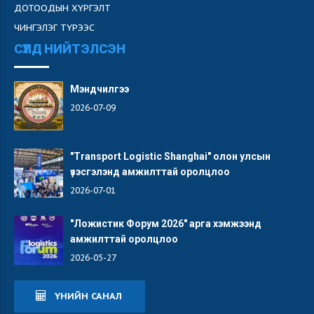
ДОТООДЫН ХҮРГЭЛТ
ЧИНГЭЛЭГ ТҮРЭЭС
СҮҮЛД НИЙТЭЛСЭН
Мэндчилгээ
2026-07-09
"Transport Logistic Shanghai" олон улсын
үзэсгэлэнд амжилттай оролцлоо
2026-07-01
"Ложистик Форум 2026" арга хэмжээнд
амжилттай оролцлоо
2026-05-27
ҮНИЙН САНАЛ