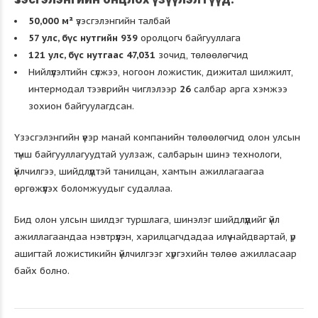
50,000 м²
үзэсгэлэнгийн талбай
57 улс, бүс нутгийн 939
оролцогч байгууллага
121 улс, бүс нутгаас 47,031
зочид, төлөөлөгчид
Нийлүүлэлтийн сүлжээ, ногоон ложистик, дижитал шилжилт,
интермодал тээврийн чиглэлээр
26
салбар арга хэмжээ
зохион байгуулагдсан.
Үзэсгэлэнгийн үеэр манай компанийн төлөөлөгчид олон улсын
түнш байгууллагуудтай уулзаж, салбарын шинэ технологи,
үйлчилгээ, шийдлүүдтэй танилцан, хамтын ажиллагаагаа
өргөжүүлэх боломжуудыг судаллаа.
Бид олон улсын шилдэг туршлага, шинэлэг шийдлүүдийг үйл
ажиллагаандаа нэвтрүүлэн, харилцагчдадаа илүү найдвартай, үр
ашигтай ложистикийн үйлчилгээг хүргэхийн төлөө ажилласаар
байх болно.