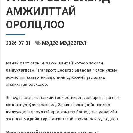
АМЖИЛТТАЙ
ОРОЛЦЛОО
2026-07-01
МЭДЭЭ МЭДЭЭЛЭЛ
Манай хамт олон БНХАУ-н Шанхай хотноо зохион
байгуулагдсан
“Transport Logistic Shanghai”
олон улсын
ложистик, тээвэр, нийлүүлэлтийн сүлжээний үзэсгэлэнд
амжилттай оролцлоо.
Энэхүү үзэсгэлэн нь дэлхийн ложистикийн салбарын тэргүүлэгч
компаниуд, үйлдвэрлэгчид, үйлчилгээ үзүүлэгчдийг нэг дор
цуглуулдаг нэр хүндтэй арга хэмжээ бөгөөд энэ удаагийн
үзэсгэлэн
3 өдрийн турш
амжилттай зохион байгуулагдлаа.
Үзэсгэлэнгийн онцлох үзүүлэлтүүд: