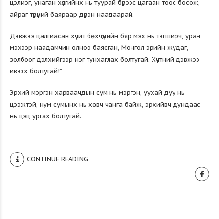
цэлмэг, унаган хүлгийнх нь туурай бүрээс цагаан тоос босож,
айраг түрүүний баяраар дүүрэн наадаарай.
Дэвжээ цалгиасан хүчит бөхчүүдийн бяр мэх нь тэгширч, уран
мэхээр наадамчин олноо баясган, Монгол эрийн жудаг,
золбоог дэлхийгээр нэг тунхаглах болтугай. Хүчтний дэвжээ
ивээх болтугай!”
Эрхий мэргэн харваачдын сум нь мэргэн, уухай дуу нь
цээжтэй, нум сумынх нь хөвч чанга байж, эрхийвч дундаас
нь цэц ургах болтугай.
CONTINUE READING