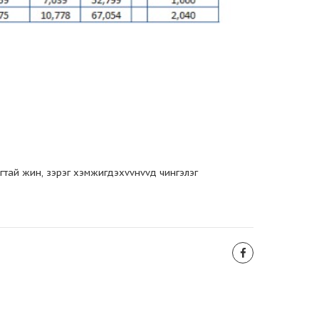
гтай жин, зэрэг хэмжигдэхvvнvvд чингэлэг