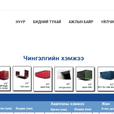
НҮҮР
БИДНИЙ ТУХАЙ
АЖЛЫН БАЙР
ҮЙЛЧИ