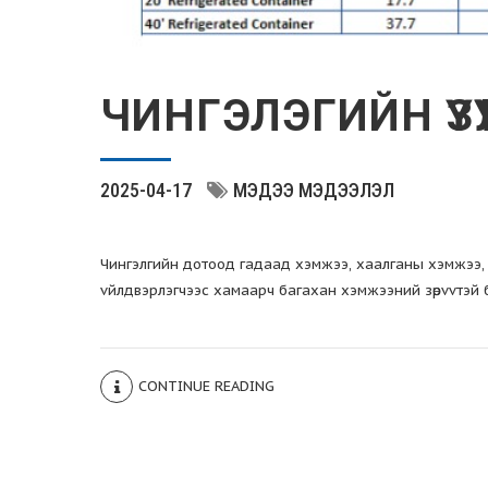
ЧИНГЭЛЭГИЙН ҮЗҮ
2025-04-17
МЭДЭЭ МЭДЭЭЛЭЛ
Чингэлгийн дотоод гадаад хэмжээ, хаалганы хэмжээ, 
vйлдвэрлэгчээс хамаарч багахан хэмжээний зөрvvтэй 
CONTINUE READING