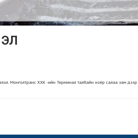
ЛЭЛ
лэл. Монголтранс ХХК -ийн Терминал талбайн хоёр салаа зам дээр 4