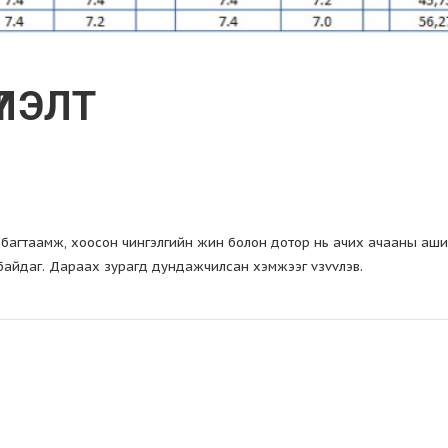
ҮЛЭЛТ
багтаамж, хоосон чингэлгийн жин болон дотор нь ачих ачааны аши
байдаг. Дараах зурагд дундажчилсан хэмжээг vзvvлэв.